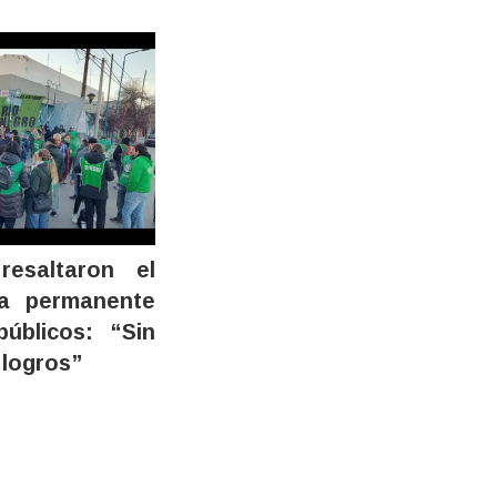
esaltaron el
ta permanente
úblicos: “Sin
 logros”