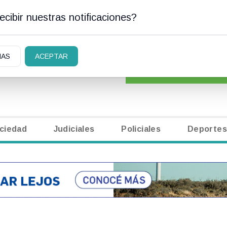
cibir nuestras notificaciones?
AN CARLOS DE BARILOCHE
CLASIFICADOS
|
NECR
IAS
ACEPTAR
ciedad
Judiciales
Policiales
Deportes