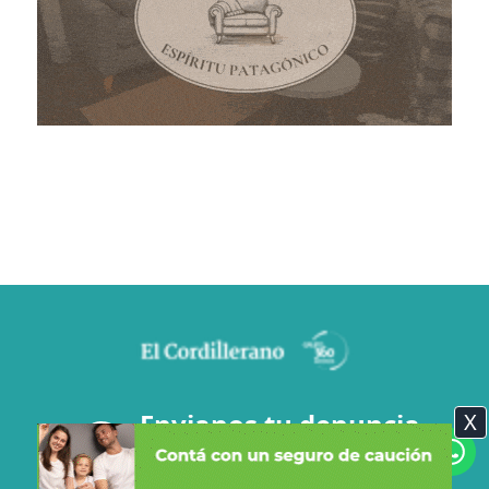
Envianos tu denuncia
X
2944-80-6918