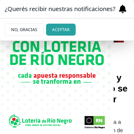
¿Querés recibir nuestras notificaciones?
NO, GRACIAS
ACEPTAR
|
CONFLICTO
02/06/2026
¡Todo mal! Juana Repetto y
su ex Sebastián Graviotto se
tiraron con de todo: “¿Por
qué estaré tan cansada?”
La actriz compartió un video mostrando su día a
día y, poco después, apareció una publicación de