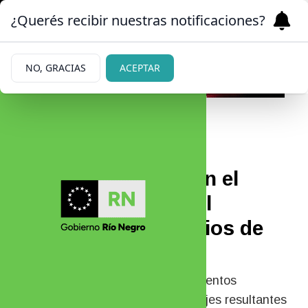
¿Querés recibir nuestras notificaciones?
NO, GRACIAS
ACEPTAR
|
ECONOMÍA
01/06/2026
Nuevos aumentos en el
bioetanol y biodiesel
influirán en los precios de
los combustibles
El Gobierno advirtió que estos aumentos
responden a subsanar los "desfasajes resultantes