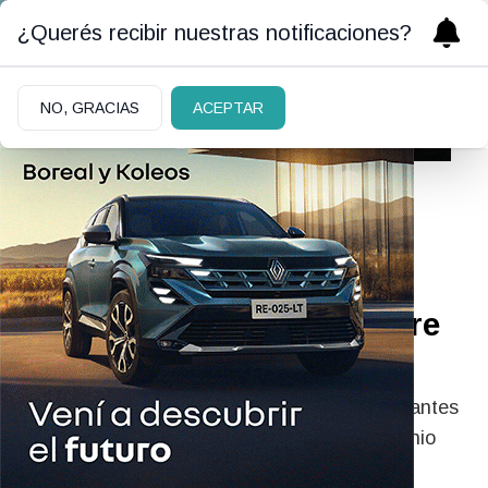
¿Querés recibir nuestras notificaciones?
NO, GRACIAS
ACEPTAR
01/06/2026
Elecciones en Colombia:
habrá segunda vuelta entre
Cepeda y De la Espriella
La Registraduría confirmó que los dos postulantes
competirán en el balotaje el próximo 21 de junio
para definir al sucesor de Gustavo Petro.