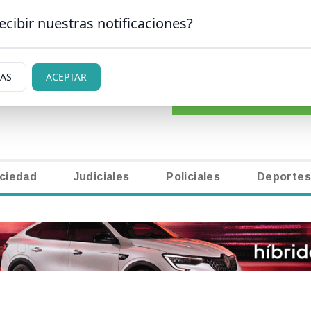
ecibir nuestras notificaciones?
CLASIFICADOS
|
NECR
AN CARLOS DE BARILOCHE
IAS
ACEPTAR
ciedad
Judiciales
Policiales
Deportes