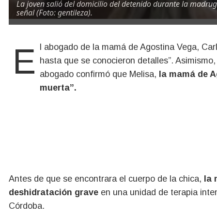
La joven salió del domicilio del detenido durante la madrug
señal (Foto: gentileza).
El abogado de la mamá de Agostina Vega, Carlos Nayi, sostuvo que “había optimismo en la familia
hasta que se conocieron detalles”. Asimismo, 
abogado confirmó que Melisa,
la mamá de Ag
muerta”.
Antes de que se encontrara el cuerpo de la chica,
la
deshidratación grave
en una unidad de terapia inte
Córdoba.