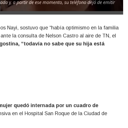
ada y, a partir de ese momento, su teléfono dejó de emitir
ante la consulta de Nelson Castro al aire de TN, el
ostina, “todavía no sabe que su hija está
 mujer quedó internada por un cuadro de
nsiva en el Hospital San Roque de la Ciudad de