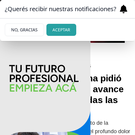
¿Querés recibir nuestras notificaciones?
NO, GRACIAS
ACEPTAR
|
CASO AGOSTINA VEGA
31/05/2026
El abuelo de Agostina pidió
que la investigación avance
hasta esclarecer todas las
responsabilidades
Tras la confirmación del fallecimiento de la
adolescente, Miguel Vega expresó el profundo dolor