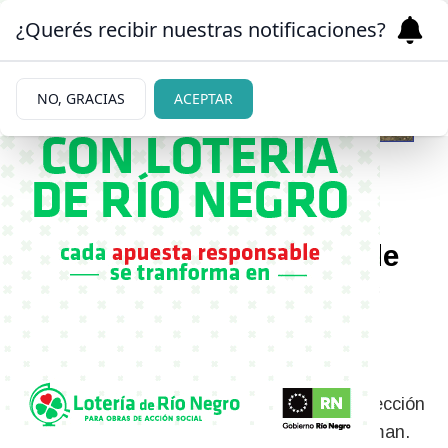
¿Querés recibir nuestras notificaciones?
NO, GRACIAS
ACEPTAR
30/05/2026
Choque frontal en el sur de
Bariloche: tres personas
resultaron heridas, entre
ellas un menor
El accidente ocurrió este sábado en la intersección
de las calles Wiederhold y avenida Juan Herman.