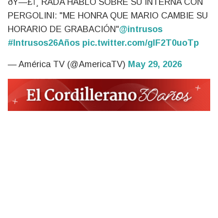
ðŸ—£ï¸ RADA HABLÓ SOBRE SU INTERNA CON
PERGOLINI: "ME HONRA QUE MARIO CAMBIE SU
HORARIO DE GRABACIÓN"
@intrusos
#Intrusos26Años
pic.twitter.com/glF2T0uoTp
— América TV (@AmericaTV)
May 29, 2026