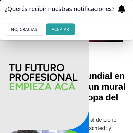
¿Querés recibir nuestras notificaciones?
NO, GRACIAS
ACEPTAR
30/05/2026
Messi ya juega el Mundial en
Bariloche: pintaron un mural
del capitán con la Copa del
Mundo
A días del inicio del Mundial, un mural de Lionel
Messi apareció en la esquina de Beschtedt y