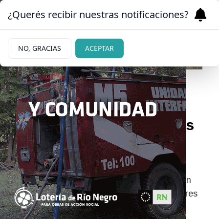
¿Querés recibir nuestras notificaciones?
NO, GRACIAS
ACEPTAR
30/05/2026
Se actualizan los derechos
de acceso a los Parques
Nacionales
Luego de mantener las tarifas sin modificación
desde marzo de 2024, se anunciaron los valores
actualizados para cada categoría.