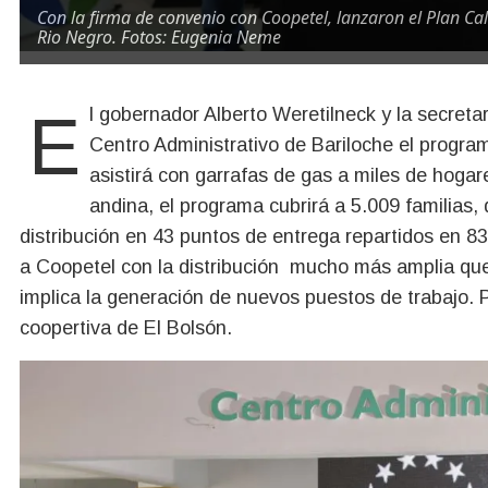
Con la firma de convenio con Coopetel, lanzaron el Plan Ca
Rio Negro. Fotos: Eugenia Neme
El gobernador Alberto Weretilneck y la secretaria de Energía Andrea Confini presentaron en el
Centro Administrativo de Bariloche el progra
asistirá con garrafas de gas a miles de hogar
andina, el programa cubrirá a 5.009 familias,
distribución en 43 puntos de entrega repartidos en 83
a Coopetel con la distribución mucho más amplia que
implica la generación de nuevos puestos de trabajo. Pa
coopertiva de El Bolsón.