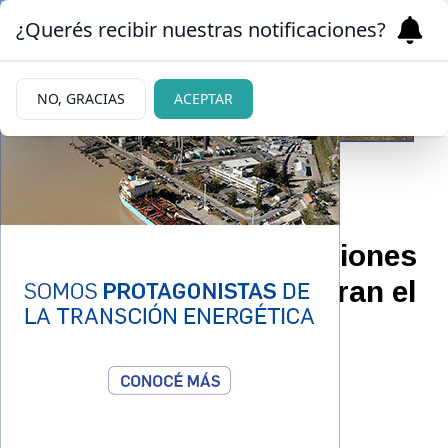
¿Querés recibir nuestras notificaciones?
NO, GRACIAS
ACEPTAR
28/05/2026
Jubilaciones y asignaciones
de Anses: quiénes cobran el
jueves 28
Todas las prestaciones.