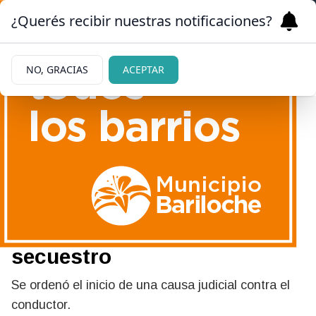
¿Querés recibir nuestras notificaciones?
NO, GRACIAS
ACEPTAR
27/05/2026
En el Alto de Bariloche:
recuperaron una moto que
registraba pedido de
secuestro
Se ordenó el inicio de una causa judicial contra el
conductor.