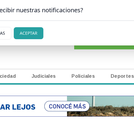
ecibir nuestras notificaciones?
CLASIFICADOS
|
NECR
N CARLOS DE BARILOCHE
IAS
ACEPTAR
ciedad
Judiciales
Policiales
Deportes