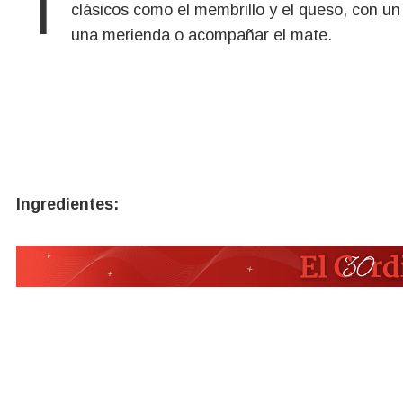
Te compartimos una receta simple, casera y muy rica. Estas masitas agridulces combinan sabores
clásicos como el membrillo y el queso, con un 
una merienda o acompañar el mate.
Ingredientes: