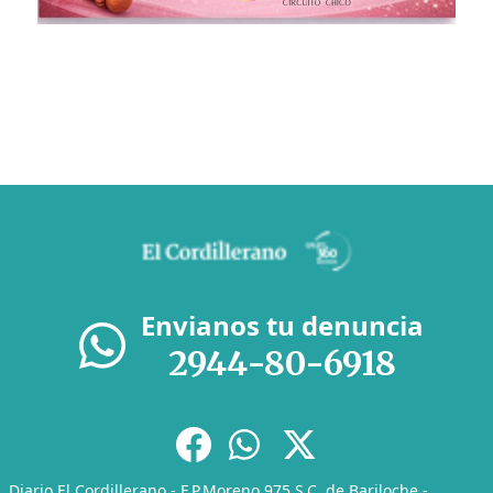
Envianos tu denuncia
2944-80-6918
Diario El Cordillerano - F.P.Moreno 975 S.C. de Bariloche -