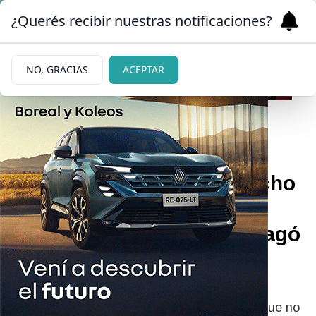
¿Querés recibir nuestras notificaciones?
NO, GRACIAS
ACEPTAR
|
¡FORTUNA!
25/05/2026
¡Locura! El insólito capricho
de Wanda Nara tras los
Martín Fierro por el que pagó
50 mil dólares
Mientras las críticas por su premio seguían
creciendo, la conductora tomó una decisión que no