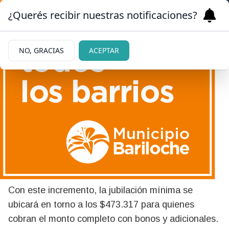
¿Querés recibir nuestras notificaciones?
NO, GRACIAS
ACEPTAR
|
ANSES
25/05/2026
Sandra Pettovello anunció
un aumento para jubilados
en junio
Con este incremento, la jubilación mínima se
ubicará en torno a los $473.317 para quienes
cobran el monto completo con bonos y adicionales.