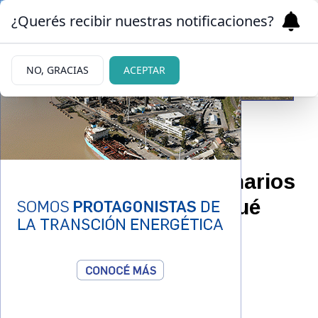
¿Querés recibir nuestras notificaciones?
NO, GRACIAS
ACEPTAR
24/05/2026
Hubo ganadores millonarios
en el Loto Plus: mirá qué
números salieron
Todos los detalles.