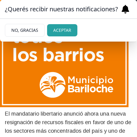
¿Querés recibir nuestras notificaciones?
NO, GRACIAS
ACEPTAR
|
ECONOMÍA
23/05/2026
La Rural demanda
"retenciones cero" tras el
anuncio de Javier Milei
El mandatario libertario anunció ahora una nueva
resignación de recursos fiscales en favor de uno de
los sectores más concentrados del país y uno de