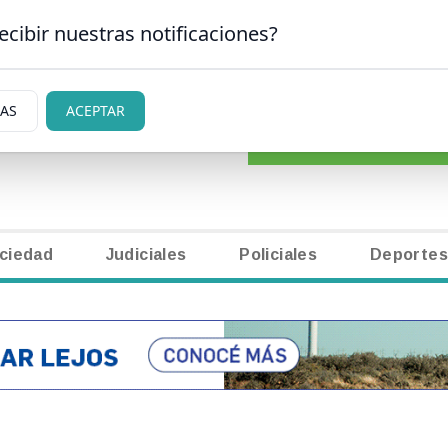
ecibir nuestras notificaciones?
CLASIFICADOS
|
NECR
AN CARLOS DE BARILOCHE
IAS
ACEPTAR
ciedad
Judiciales
Policiales
Deportes