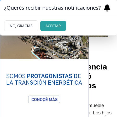
¿Querés recibir nuestras notificaciones?
NO, GRACIAS
ACEPTAR
21/05/2026
Excluyeron de una herencia
a un hombre que omitió
mencionar a sus propios
hijos
El hombre pretendía quedarse con un inmueble
tras asegurar que no tenía descendencia. Los hijos