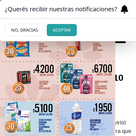
¿Querés recibir nuestras notificaciones?
NO, GRACIAS
ACEPTAR
21/05/2026
Crisis salarial: 7 de cada 10
trabajadores argentinos
agotan su sueldo en dos
semanas
Un informe del portal de empleo Bumeran advirtió
que el 87% de los empleados locales considera que