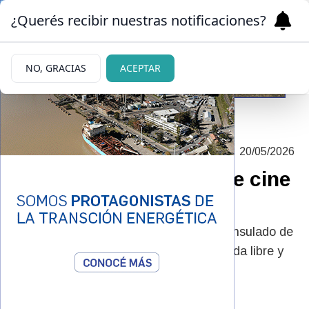
¿Querés recibir nuestras notificaciones?
NO, GRACIAS
ACEPTAR
|
UN CORTO Y UN LARGO POR FUNCIÓN
20/05/2026
Arranca inédito ciclo de cine
chileno en Bariloche
Confluyen en el esfuerzo del FAB, el Consulado de
Chile y el Círculo Gabriela Mistral. Entrada libre y
gratuita.