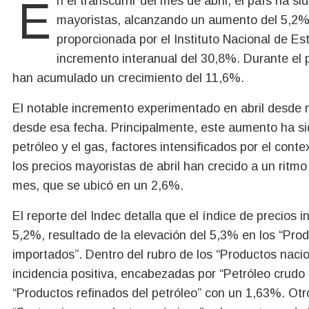
En el transcurrir del mes de abril, el país ha sido testigo de un significativo incremento en los precios
mayoristas, alcanzando un aumento del 5,2% 
proporcionada por el Instituto Nacional de Es
incremento interanual del 30,8%. Durante el p
han acumulado un crecimiento del 11,6%.
El notable incremento experimentado en abril desde 
desde esa fecha. Principalmente, este aumento ha sid
petróleo y el gas, factores intensificados por el cont
los precios mayoristas de abril han crecido a un ritmo
mes, que se ubicó en un 2,6%.
El reporte del Indec detalla que el índice de precios 
5,2%, resultado de la elevación del 5,3% en los “Pro
importados”. Dentro del rubro de los “Productos naci
incidencia positiva, encabezadas por “Petróleo crudo
“Productos refinados del petróleo” con un 1,63%. Otr