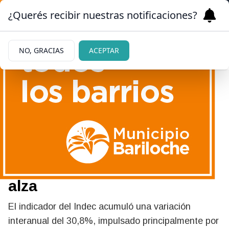
¿Querés recibir nuestras notificaciones?
NO, GRACIAS
ACEPTAR
20/05/2026
Los precios mayoristas
crecieron un 5,2% en abril y
encadenan dos meses en
alza
El indicador del Indec acumuló una variación
interanual del 30,8%, impulsado principalmente por