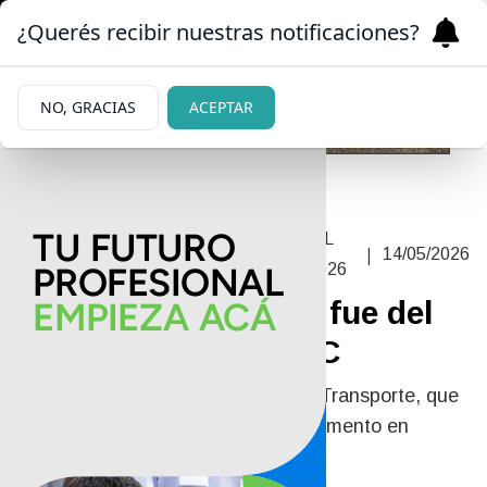
¿Querés recibir nuestras notificaciones?
NO, GRACIAS
ACEPTAR
EL ACUMULADO YA SE CONSUMIÓ EL
|
14/05/2026
TOTAL DE LA META OFICIAL PARA 2026
La inflación de abril fue del
2,6% según el INDEC
La mayor suba de este mes fue el Transporte, que
se aceleró al 4,4%, producto del aumento en
combustibles.