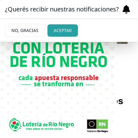
¿Querés recibir nuestras notificaciones?
NO, GRACIAS
ACEPTAR
13/05/2026
Una ONG de relevancia
mundial y un simposio en
Bariloche focalizado en los
incendios
Pusieron el acento en la prevención.