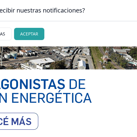
ecibir nuestras notificaciones?
CLASIFICADOS
|
NECR
N CARLOS DE BARILOCHE
IAS
ACEPTAR
ciedad
Judiciales
Policiales
Deportes