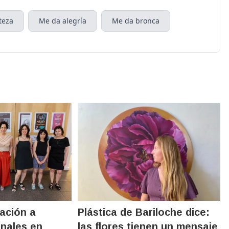
teza
Me da alegría
Me da bronca
lación a
Plástica de Bariloche dice:
nales en
las flores tienen un mensaje