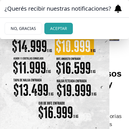
¿Querés recibir nuestras notificaciones?
NO, GRACIAS
ACEPTAR
12/05/2026
Activan protocolo por casos
de varicela en una ESRN y
un club deportivo de
Bariloche
Casos confirmados en la ESRN 46 y en categorías
juveniles del club Cruz del Sur encendieron las