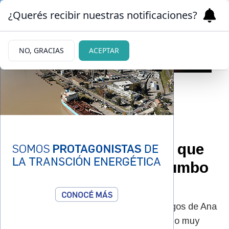
¿Querés recibir nuestras notificaciones?
NO, GRACIAS
ACEPTAR
11/05/2026
Mujer desaparecida en
Bariloche: se confirmó que
subió al colectivo 51 rumbo
al centro
Este lunes por la tarde, familiares y amigos de Ana
Lía, difundieron un flyer junto a un pedido muy