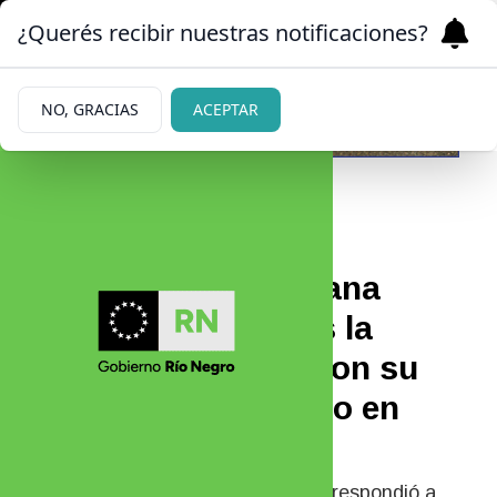
¿Querés recibir nuestras notificaciones?
NO, GRACIAS
ACEPTAR
|
SU VERDAD
11/05/2026
La hija de Maru Botana
respondió a quienes la
trataron de mentir con su
carrera como modelo en
España
Instalada en Barcelona, Sofía Solá respondió a