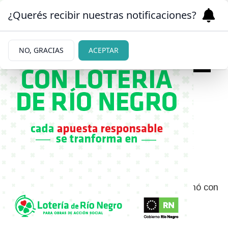
¿Querés recibir nuestras notificaciones?
NO, GRACIAS
ACEPTAR
11/05/2026
Murió un vecino en un
incendio de vivienda en
Junín de los Andes
Fue en el barrio Primeros Pobladores y terminó con
el hallazgo de un hombre que no logró salir.