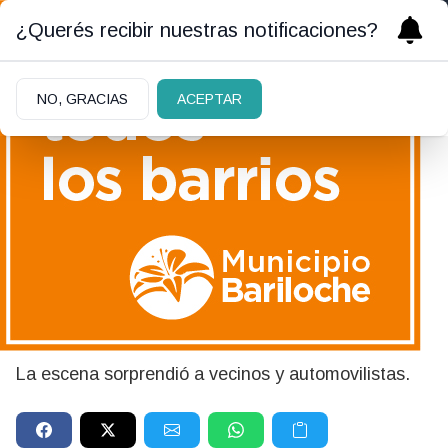
¿Querés recibir nuestras notificaciones?
NO, GRACIAS
ACEPTAR
10/05/2026
VIDEO: una moto chocó
contra un BMW y quedó
colgando de un semáforo
La escena sorprendió a vecinos y automovilistas.