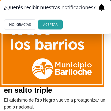
¿Querés recibir nuestras notificaciones?
NO, GRACIAS
ACEPTAR
10/05/2026
Orgullo local: atleta
barilochense se consagró
subcampeona nacional U20
en salto triple
El atletismo de Río Negro vuelve a protagonizar un
podio nacional.