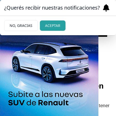
¿Querés recibir nuestras notificaciones?
NO, GRACIAS
ACEPTAR
|
ALERTA
09/05/2026
Cuáles son los signos del
horóscopo chino que
deberán cuidar su salud en
mayo
Los signos del Horóscopo Chino que podrían tener
un mayo complicado para la salud