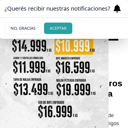
¿Querés recibir nuestras notificaciones?
NO, GRACIAS
ACEPTAR
09/05/2026
Violento robo en el
Arrayanes: dos motochorros
le arrebataron la mochila a
una adulta mayor
Dos jóvenes en moto asaltaron a una vecina de
edad avanzada en plena vía pública. Dos testigos