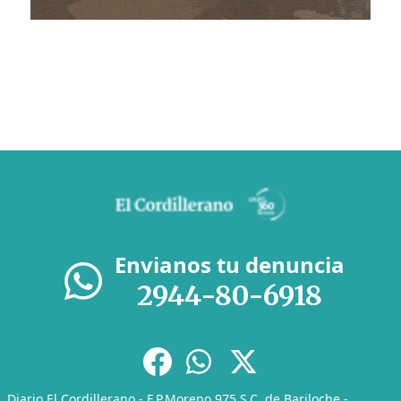
Envianos tu denuncia
2944-80-6918
Diario El Cordillerano - F.P.Moreno 975 S.C. de Bariloche -