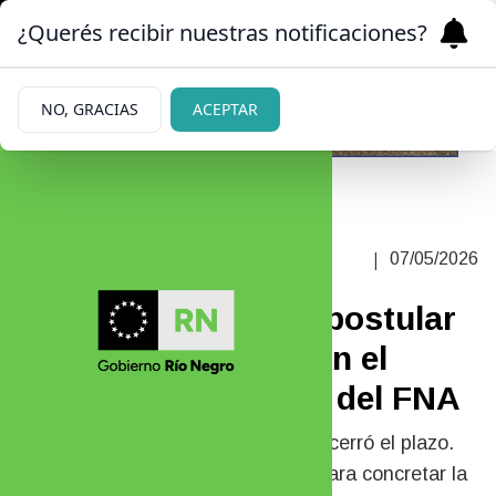
¿Querés recibir nuestras notificaciones?
NO, GRACIAS
ACEPTAR
HABRÁ TRES MILLONES DE PESOS
|
07/05/2026
PARA EL TEXTO GANADOR
Queda tiempo para postular
al rubro “Crónica” en el
Concurso de Letras del FNA
Para el resto de las categorías, ya cerró el plazo.
Hay margen hasta el 14 de mayo para concretar la