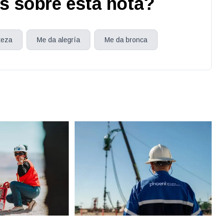
s sobre esta nota?
teza
Me da alegría
Me da bronca