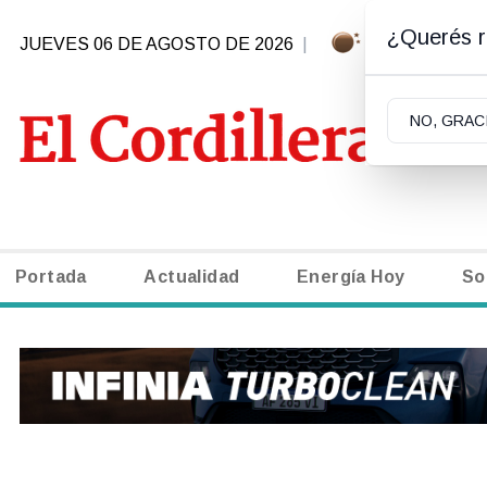
¿Querés re
JUEVES 06 DE AGOSTO DE 2026
|
-1.5ºC | SA
NO, GRAC
Portada
Actualidad
Energía Hoy
So