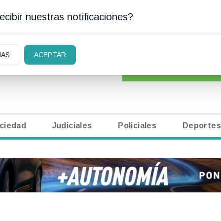
cibir nuestras notificaciones?
N CARLOS DE BARILOCHE
CLASIFICADOS
|
NECR
IAS
ACEPTAR
ciedad
Judiciales
Policiales
Deportes