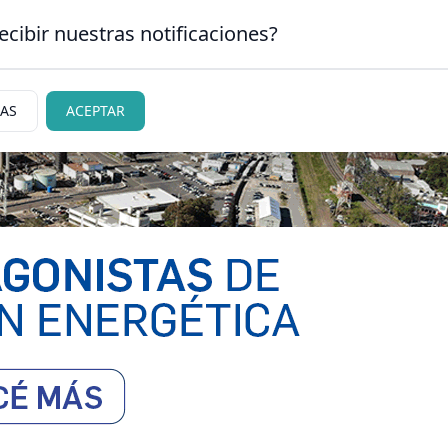
ecibir nuestras notificaciones?
CLASIFICADOS
|
NECR
 CARLOS DE BARILOCHE
IAS
ACEPTAR
ciedad
Judiciales
Policiales
Deportes