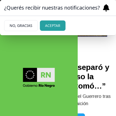
¿Querés recibir nuestras notificaciones?
NO, GRACIAS
ACEPTAR
|
SIGUE DOLIDO
03/05/2026
Adabel Guerrero se separó y
Martín Lamela expuso la
peor traición: “Ella tomó…”
Qué dijo Martín Lamela sobre Adabel Guerrero tras
la separación y por qué habló de traición