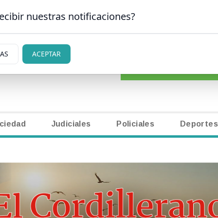
ecibir nuestras notificaciones?
CLASIFICADOS
|
NECR
 CARLOS DE BARILOCHE
IAS
ACEPTAR
ciedad
Judiciales
Policiales
Deportes