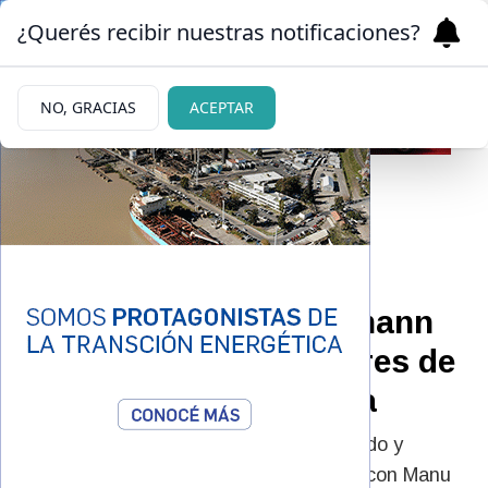
¿Querés recibir nuestras notificaciones?
NO, GRACIAS
ACEPTAR
|
SORPRENDIÓ
02/05/2026
El polémico cambio de
actitud de Nicole Neumann
que alimentó los rumores de
crisis con Manu Urcera
Nicole Neumann tuvo un gesto inesperado y
crecieron los rumores sobre su relación con Manu