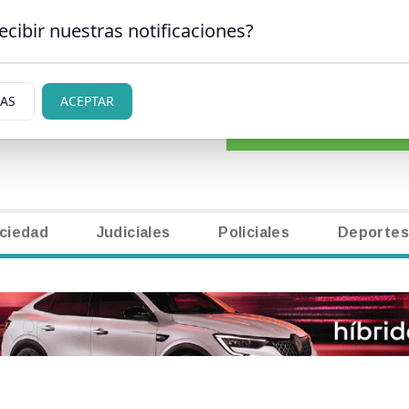
ecibir nuestras notificaciones?
CLASIFICADOS
|
NECR
 CARLOS DE BARILOCHE
IAS
ACEPTAR
ciedad
Judiciales
Policiales
Deportes