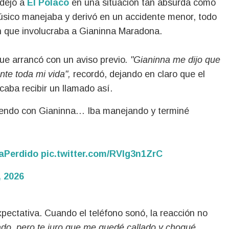
dejó a
El Polaco
en una situación tan absurda como
 músico manejaba y derivó en un accidente menor, todo
n que involucraba a Gianinna Maradona.
que arrancó con un aviso previo
. "Gianinna me dijo que
nte toda mi vida",
recordó, dejando en claro que el
caba recibir un llamado así.
iendo con Gianinna… Iba manejando y terminé
aPerdido
pic.twitter.com/RVIg3n1ZrC
, 2026
pectativa. Cuando el teléfono sonó, la reacción no
do, pero te juro que me quedé callado y choqué