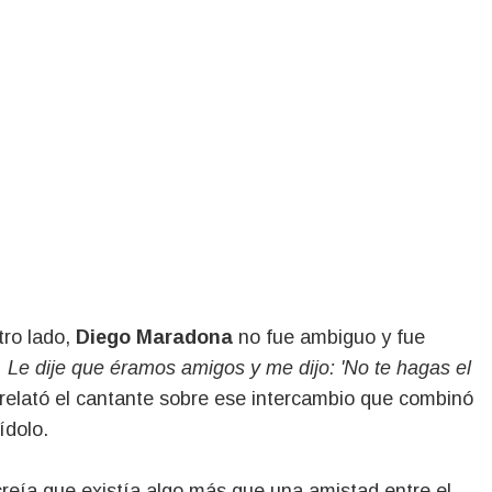
tro lado,
Diego Maradona
no fue ambiguo y fue
ce. Le dije que éramos amigos y me dijo: 'No te hagas el
relató el cantante sobre ese intercambio que combinó
ídolo.
 creía que existía algo más que una amistad entre el