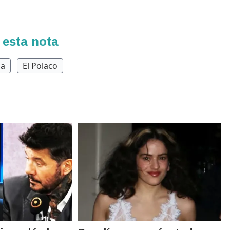
 esta nota
na
El Polaco