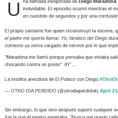
Una llamada inesperada de
Diego Maradona
inolvidable. El episodio ocurrió mientras el
en cuestión de segundos y por una confusió
El propio cantante fue quien reconstruyó la escena, 
el padre me quería llamar. Yo, fanático del Diego dura
contexto ya venía cargado de nervios por lo que impli
"Maradona me llamó porque pensaba que estaba sal
chocando contra un poste". ðŸ˜…
La insólita anécdota de El Polaco con Diego.
#OtroDí
— OTRO DÍA PERDIDO (@otrodiaperdidok)
April 23
Sin embargo, lo que vino después superó cualquier ex
fue la que él mismo esperaba
. "Nunca me quedo calla