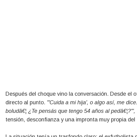
Después del choque vino la conversación. Desde el o
directo al punto.
"'Cuida a mi hija', o algo así, me di
boludâ€¦ ¿Te pensás que tengo 54 años al pedâ€¦?'",
tensión, desconfianza y una impronta muy propia del 
La situación tenía un trasfondo claro: el exfutbolista