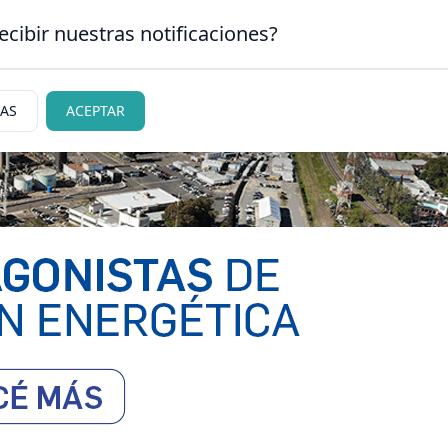
ecibir nuestras notificaciones?
CLASIFICADOS
|
NECR
N CARLOS DE BARILOCHE
IAS
ACEPTAR
ciedad
Judiciales
Policiales
Deportes