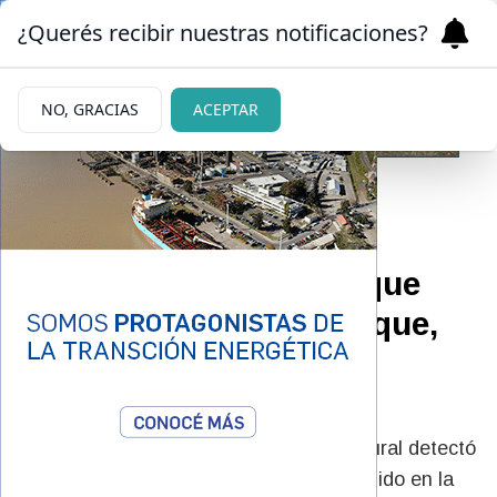
¿Querés recibir nuestras notificaciones?
NO, GRACIAS
ACEPTAR
14/04/2026
Detectaron a furtivos que
habían cazado un choique,
especie en peligro de
extinción
Un operativo de la División Seguridad Rural detectó
el traslado clandestino del animal protegido en la