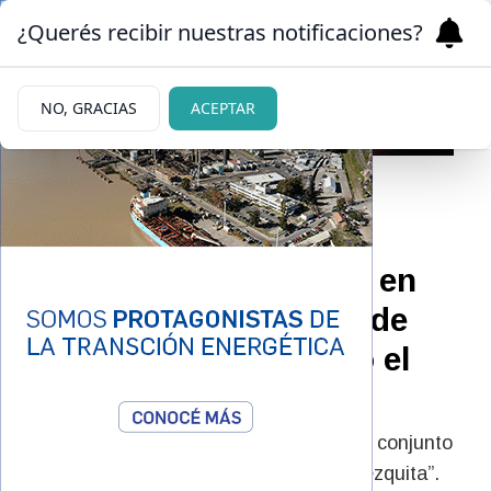
¿Querés recibir nuestras notificaciones?
NO, GRACIAS
ACEPTAR
11/04/2026
Mueren siete personas en
Gaza por bombardeos de
Israel en medio del alto el
fuego
Los bombardeos se realizaron contra un conjunto
de “civiles desplazados cerca de una mezquita”.