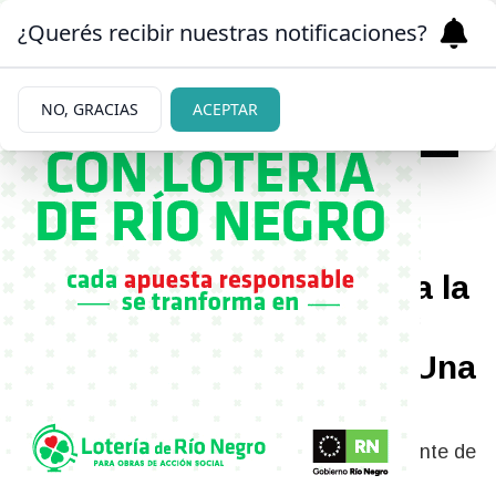
¿Querés recibir nuestras notificaciones?
NO, GRACIAS
ACEPTAR
|
FILOSA
04/04/2026
Graciela Alfano defendió a la
China Suárez frente a
Pampita y la incomodó: “Una
falta de respeto”
Graciela Alfano bancó a la China Suárez delante de
Pampita y generó tensión