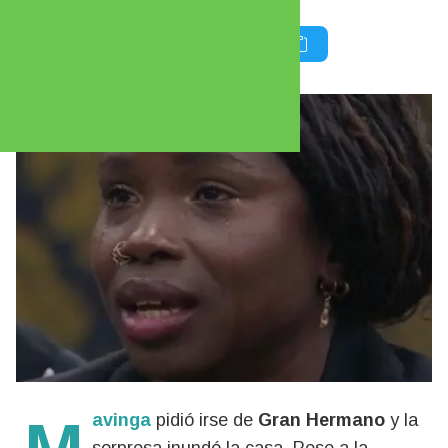
Mavinga
pidió irse de
Gran Hermano
y la