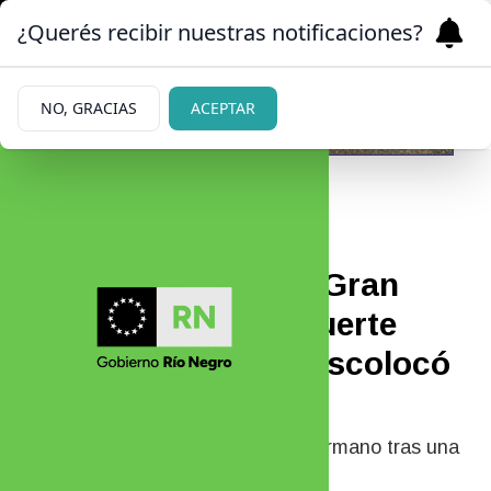
¿Querés recibir nuestras notificaciones?
NO, GRACIAS
ACEPTAR
|
FUERTE IMPACTO
26/03/2026
Mavinga abandonó Gran
Hermano tras una fuerte
acusación que la descolocó
por completo
Qué pasó con Mavinga en Gran Hermano tras una
acusación que la dejó fuera