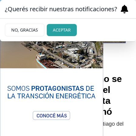
¿Querés recibir nuestras notificaciones?
NO, GRACIAS
ACEPTAR
|
MUY PÍCARA
25/03/2026
Luana de Gran Hermano se
le insinuó a Santiago del
Moro con una propuesta
romántica: así reaccionó
La propuesta romántica de Luana a Santiago del
Moro que sorprendió en Gran Hermano