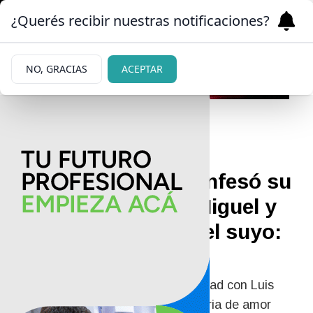
¿Querés recibir nuestras notificaciones?
NO, GRACIAS
ACEPTAR
|
SIGUE LA PELEA
18/03/2026
Andrea del Boca confesó su
romance con Luis Miguel y
Yanina Zilli expuso el suyo:
“Dos años”
Andrea del Boca confesó su intimidad con Luis
Miguel y Yanina Zilli reveló su historia de amor