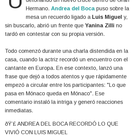
Una anécdota que parecía aislada terminó
detonando un nuevo cruce dentro de Gran
Hermano.
Andrea del Boca
puso sobre la
mesa un recuerdo ligado a
Luis Miguel
y,
sin buscarlo, abrió un frente que
Yanina Zilli
no
tardó en contestar con su propia versión.
Todo comenzó durante una charla distendida en la
casa, cuando la actriz recordó un encuentro con el
cantante en Europa. En ese contexto, lanzó una
frase que dejó a todos atentos y que rápidamente
empezó a circular entre los participantes: "Lo que
pasa en Mónaco queda en Mónaco". Ese
comentario instaló la intriga y generó reacciones
inmediatas.
ðŸ’£ ANDREA DEL BOCA RECORDÓ LO QUE
VIVIÓ CON LUIS MIGUEL